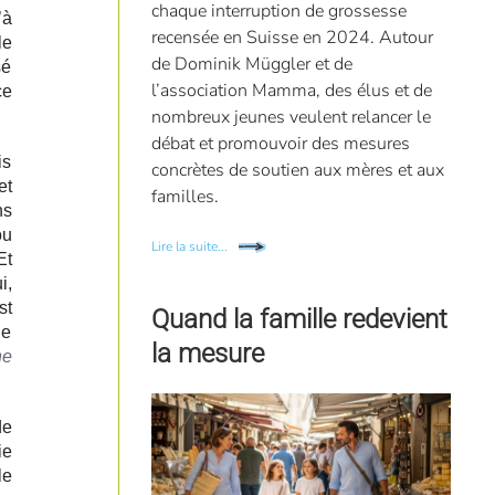
chaque interruption de grossesse
’à
recensée en Suisse en 2024. Autour
le
de Dominik Müggler et de
sé
l’association Mamma, des élus et de
ce
nombreux jeunes veulent relancer le
débat et promouvoir des mesures
is
concrètes de soutien aux mères et aux
et
familles.
ns
ou
Lire la suite...
Et
i,
st
Quand la famille redevient
de
la mesure
ne
de
ie
le