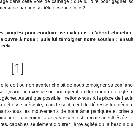
age dans cette voie de carnage : que lui dire pour gagner s
t menacée par une société devenue folle ?
es simples pour conduire ce dialogue : d’abord chercher
’ouvre à nous ; puis lui témoigner notre soutien ; ensui
 cela.
[1]
elle doit ou non avorter choisit de nous témoigner sa confianc
mise. Quand un exercice ou une opération demande du doigté, 
 gâcher. Autant que possible, mettons-nous à la place de l’autr
a détresse présente, mais le sentiment de détresse lui-même 
entons-nous les mouvements de notre âme paniquée et prise 
aisonner lucidement,
« froidement »
, est comme anesthésiée : 
tes, capables seulement d’outrer l’âme agitée qui a besoin d’