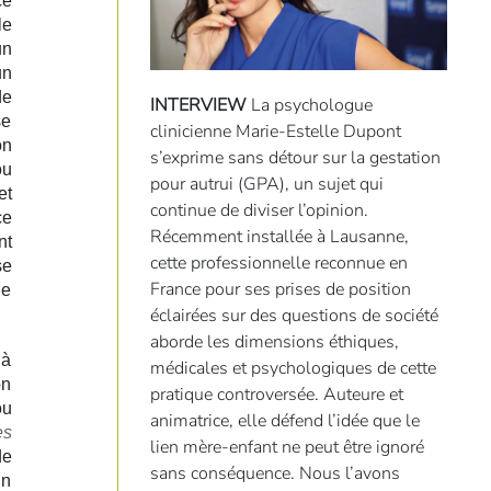
cé
le
un
un
de
INTERVIEW
La psychologue
se
clinicienne Marie-Estelle Dupont
on
s’exprime sans détour sur la gestation
ou
pour autrui (GPA), un sujet qui
et
continue de diviser l’opinion.
ce
Récemment installée à Lausanne,
nt
cette professionnelle reconnue en
se
France pour ses prises de position
le
éclairées sur des questions de société
aborde les dimensions éthiques,
 à
médicales et psychologiques de cette
on
pratique controversée. Auteure et
ou
animatrice, elle défend l’idée que le
es
lien mère-enfant ne peut être ignoré
de
sans conséquence. Nous l’avons
En