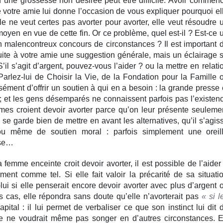
une grossesse non désirée peut être difficile. Avoir commen
ve votre amie lui donne l’occasion de vous expliquer pourquoi el
e ne veut certes pas avorter pour avorter, elle veut résoudre 
yen en vue de cette fin. Or ce problème, quel est-il ? Est-ce 
n malencontreux concours de circonstances ? Il est important 
suite à votre amie une suggestion générale, mais un éclairage 
’il s’agit d’argent, pouvez-vous l’aider ? ou la mettre en relati
arlez-lui de Choisir la Vie, de la Fondation pour la Famille 
sément d’offrir un soutien à qui en a besoin : la grande presse 
 ; et les gens désemparés ne connaissent parfois pas l’existen
mmes croient devoir avorter parce qu’on leur présente seuleme
 se garde bien de mettre en avant les alternatives, qu’il s’agis
r ou même de soutien moral : parfois simplement une oreil
sse…
a femme enceinte croit devoir avorter, il est possible de l’aider
ent comme tel. Si elle fait valoir la précarité de sa situati
lui si elle penserait encore devoir avorter avec plus d’argent 
 cas, elle répondra sans doute qu’elle n’avorterait pas
« si l
pital : il lui permet de verbaliser ce que son instinct lui dit 
lle ne voudrait même pas songer en d’autres circonstances. 