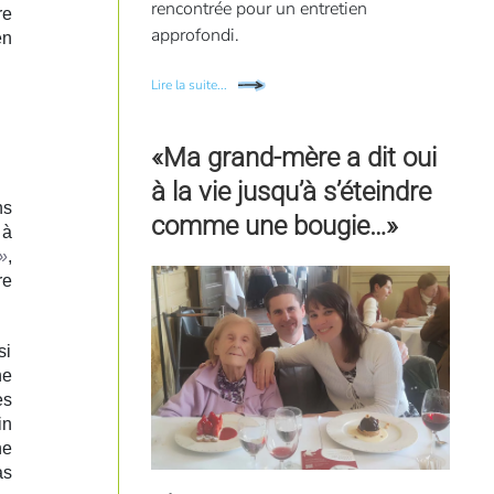
rencontrée pour un entretien
re
approfondi.
en
Lire la suite...
«Ma grand-mère a dit oui
à la vie jusqu’à s’éteindre
ns
comme une bougie…»
 à
»
,
re
si
ne
es
in
ne
as