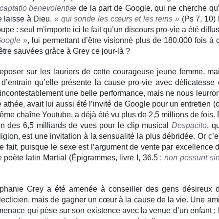
captatio benevolentiæ
de la part de Google, qui ne cherche qu
e laisse à Dieu,
« qui sonde les cœurs et les reins »
(Ps 7, 10) 
pe : seul m’importe ici le fait qu’un discours pro-vie a été diffu
Google »
, lui permettant d’être visionné plus de 180.000 fois à 
être sauvées grâce à Grey ce jour-là ?
reposer sur les lauriers de cette courageuse jeune femme, ma
 d’entrain qu’elle présente la cause pro-vie avec délicatesse 
e incontestablement une belle performance, mais ne nous leurro
 athée, avait lui aussi été l’invité de Google pour un entretien (
 même chaîne Youtube, a déjà été vu plus de 2,5 millions de fois. 
 des 6,5 milliards de vues pour le clip musical
Despacito
, qu
igion, est une invitation à la sensualité la plus débridée. Or c’e
fait, puisque le sexe est l’argument de vente par excellence 
le poète latin Martial (Épigrammes, livre I, 36.5 :
non possunt si
tephanie Grey a été amenée à conseiller des gens désireux 
lecticien, mais de gagner un cœur à la cause de la vie. Une am
 menace qui pèse sur son existence avec la venue d’un enfant ; 