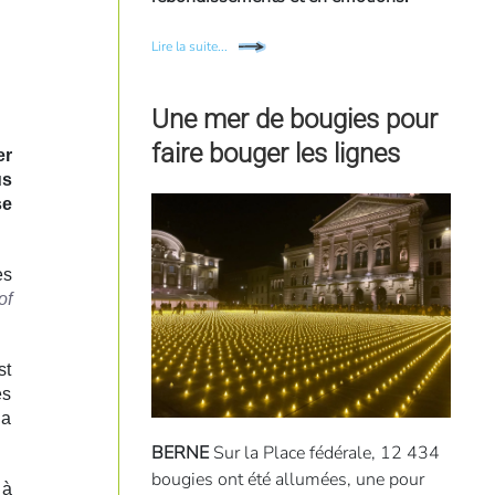
Lire la suite...
Une mer de bougies pour
faire bouger les lignes
er
us
se
es
of
st
es
 a
BERNE
Sur la Place fédérale, 12 434
bougies ont été allumées, une pour
 à