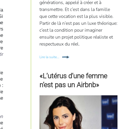
générations, appelé à créer et à
transmettre. Et c’est dans la famille
la
que cette vocation est la plus visible.
Si
Partir de là n’est pas un luxe théorique:
me
rs
c’est la condition pour imaginer
ne
ensuite un projet politique réaliste et
re
respectueux du réel.
re
ir
Lire la suite...
le
«L’utérus d’une femme
de
n’est pas un Airbnb»
 :
le
se
on
ue