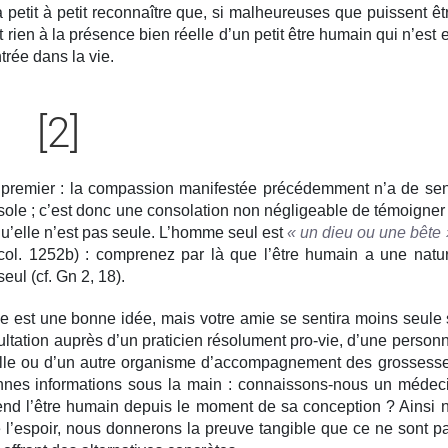
 petit à petit reconnaître que, si malheureuses que puissent êt
rien à la présence bien réelle d’un petit être humain qui n’est 
trée dans la vie.
[2]
 premier : la compassion manifestée précédemment n’a de se
isole ; c’est donc une consolation non négligeable de témoigner
u’elle n’est pas seule. L’homme seul est
« un dieu ou une bête 
 2, col. 1252b) : comprenez par là que l’être humain a une natu
eul (cf. Gn 2, 18).
est une bonne idée, mais votre amie se sentira moins seule 
ltation auprès d’un praticien résolument pro-vie, d’une person
mille ou d’un autre organisme d’accompagnement des grossess
 bonnes informations sous la main : connaissons-nous un médec
end l’être humain depuis le moment de sa conception ? Ainsi 
e l’espoir, nous donnerons la preuve tangible que ce ne sont p