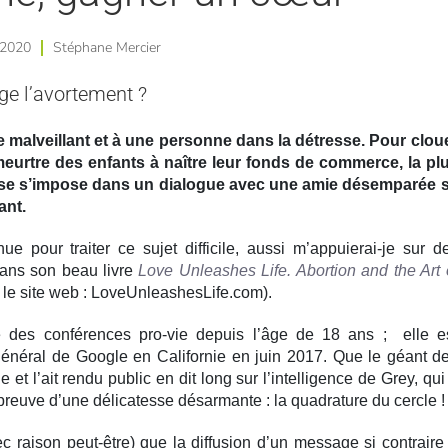
 2020
Stéphane Mercier
e l’avortement ?
malveillant et à une personne dans la détresse. Pour clou
meurtre des enfants à naître leur fonds de commerce, la pl
esse s’impose dans un dialogue avec une amie désemparée 
ant.
 pour traiter ce sujet difficile, aussi m’appuierai-je sur d
ans son beau livre
Love Unleashes Life. Abortion and the Art 
r le site web : LoveUnleashesLife.com).
 des conférences pro-vie depuis l’âge de 18 ans ; elle e
général de Google en Californie en juin 2017. Que le géant d
t l’ait rendu public en dit long sur l’intelligence de Grey, qui
preuve d’une délicatesse désarmante : la quadrature du cercle !
ec raison peut-être) que la diffusion d’un message si contraire