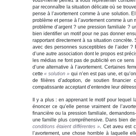
vous-même peinez à vous représenter combien 
par reconnaître la situation délicate où se trou
pense à l’avortement comme à une solution. Ell
problème et pense à l’avortement comme à un mo
problème d’argent ? une pression familiale ? u
bien identifier un motif pour ne pas donner en
rapportant directement à sa situation concrète. S
avec des personnes susceptibles de l’aider ? P
d’une autre association dont le propos est préci
les médias ne font pas de publicité en ce sens
d’une alternative à l’avortement. Certaines fe
cette
« solution »
qui n’en est pas une, et qu’on
de filières d’adoption, de soutien financie
compatissante acceptant d’entendre leur détre
Il y a plus : en apprenant le motif pour lequel l
énoncer ce qu’elle pense vraiment de l’avortem
financière ou la pression familiale, demandons-
une famille plus compréhensive. Dans bien des
conditions étaient différentes »
. Cet aveu est ca
l’avortement, une chose horrible à laquelle e