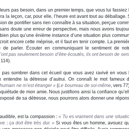
lleurs pas besoin, dans un premier temps, que vous lui fassiez 
ra la leçon, car, pour elle, l’heure est avant tout au déballage. 
ion de pontifier sans rien connaître à sa situation, perçue com
st sans doute une erreur de perspective, mais nous avons toujou
 bien plus qu’une énième instance d’une situation plus commu
oit encore cette méprise, et il faut en tenir compte. La premiè
e de parler. Écouter en communiquant le sentiment de not
’ont pas seulement besoin d’être écoutés, ils ont besoin de sent
. 114).
ne pas sombrer dans cet écueil que vous avez ravivé en vous 
 entendre la détresse d’autrui. On connaît le mot fameux 
d’humain ne m’est étranger »
(
Le bourreau de soi-même
, vers 77)
nquiétude de mon amie. Nous justifions ainsi la confiance qu’el
 l’exposé de sa détresse, nous pourrons alors donner une répon
 audible, est la compassion :
« Tu es vraiment dans une situati
ve ; ça doit être très dur. »
Si vous êtes un homme, avouez q