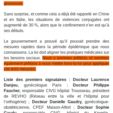
grossesse.
Sans surprise, et comme cela a déjà été rapporté en Chine
et en Italie, les situations de violences conjugales ont
augmenté de 30 %, alors que le confinement n’en est qu’à
ses débuts.
Le gouvernement a prouvé qu’il pouvait prendre des
mesures rapides dans la période épidémique que nous
connaissons. La loi doit aligner les pratiques médicales sur
les besoins sociaux.
Nous y sommes prêt(e)s, et sommes
également prêt(e)s à nous mettre hors-la-loi pour appliquer
ces trois mesures.
Liste des premiers signataires :
Docteur Laurence
Danjou,
gynécologue Paris ;
Docteur Philippe
Faucher,
responsable CIVG hôpital Trousseau, président
de REVHO (Réseau entre la ville et l’hôpital pour
l’orthogénie) ;
Docteur Danielle Gaudry,
gynécologue-
obstétricienne, CPEF Maison-Alfort ;
Docteur Sophie
Gaudu,
responsable CIVG, hôpital du Kremlin-