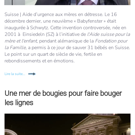
Suisse | Aide d’urgence aux mères en détresse.
Le 16
décembre dernier, une neuvième « Babyfenster » était
inaugurée à Schwytz. Cette invention controversée, née en
2001 à Einsiedeln (SZ) à l’initiative de
l'Aide suisse pour la
mère et l'enfant
, pendant alémanique de la
Fondation pour
la Famille
, a permis à ce jour de sauver 31 bébés en Suisse.
Le point sur un quart de siècle de vie, fertile en
rebondissements et en émotions.
Lire la suite...
Une mer de bougies pour faire bouger
les lignes