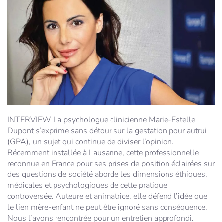
INTERVIEW
La psychologue clinicienne Marie-Estelle
Dupont s’exprime sans détour sur la gestation pour autrui
(GPA), un sujet qui continue de diviser l’opinion.
Récemment installée à Lausanne, cette professionnelle
reconnue en France pour ses prises de position éclairées sur
des questions de société aborde les dimensions éthiques,
médicales et psychologiques de cette pratique
controversée. Auteure et animatrice, elle défend l’idée que
le lien mère-enfant ne peut être ignoré sans conséquence.
Nous l’avons rencontrée pour un entretien approfondi.